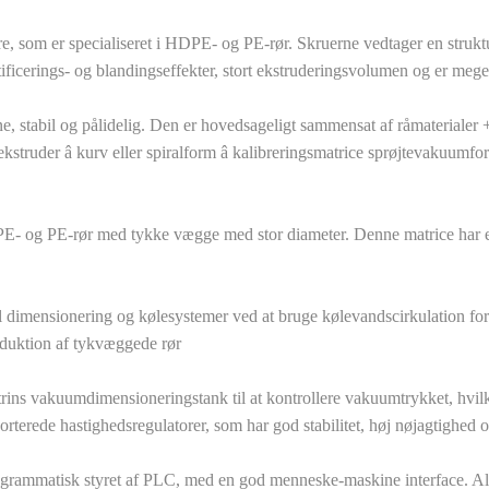
re, som er specialiseret i HDPE- og PE-rør. Skruerne vedtager en stru
ficerings- og blandingseffekter, stort ekstruderingsvolumen og er meget
ene, stabil og pålidelig. Den er hovedsageligt sammensat af råmateriale
sekstruder â kurv eller spiralform â kalibreringsmatrice sprøjtevakuum
HDPE- og PE-rør med tykke vægge med stor diameter. Denne matrice har 
il dimensionering og kølesystemer ved at bruge kølevandscirkulation for
roduktion af tykvæggede rør
trins vakuumdimensioneringstank til at kontrollere vakuumtrykket, hvil
terede hastighedsregulatorer, som har god stabilitet, høj nøjagtighed o
ogrammatisk styret af PLC, med en god menneske-maskine interface. Alle