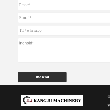
Indsend
V