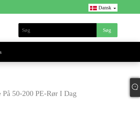
Dansk
s
e På 50-200 PE-Rør I Dag