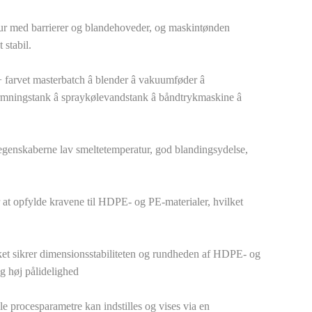
ktur med barrierer og blandehoveder, og maskintønden
 stabil.
r + farvet masterbatch â blender â vakuumføder â
formningstank â spraykølevandstank â båndtrykmaskine â
egenskaberne lav smeltetemperatur, god blandingsydelse,
 at opfylde kravene til HDPE- og PE-materialer, hvilket
ket sikrer dimensionsstabiliteten og rundheden af ​​HDPE- og
g høj pålidelighed
 procesparametre kan indstilles og vises via en