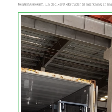
berøringsskærm. En dedikeret ekstruder til mærkning af linj