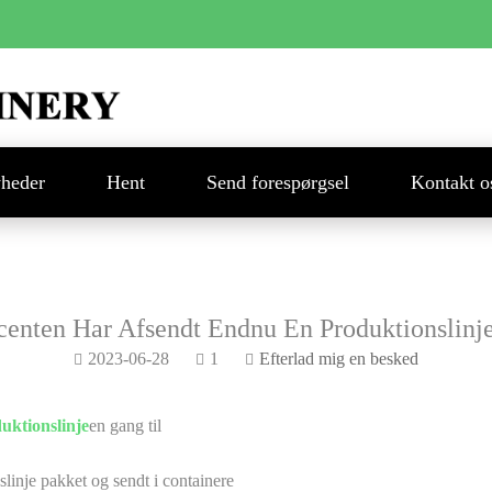
heder
Hent
Send forespørgsel
Kontakt o
centen Har Afsendt Endnu En Produktionslinj
2023-06-28
1
Efterlad mig en besked
uktionslinje
en gang til
slinje pakket og sendt i containere