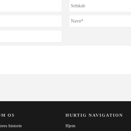
OM OS
HURTIG NAVIGATION
ores historie
Hjem