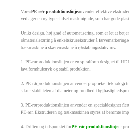
Vores
PE rør produktionslinje
anvender effektive ekstrude
vedtager en ny type slidset maskintønde, som har gode plasti
Unikt design, høj grad af automatisering, som er let at betj
råmaterialetørring â enkeltskrueekstruder â farvemarkering
trækmaskine â skæremaskine â rørstablingsstativ mv.
1. PE-rørproduktionslinjen er en spiralform designet til 
lavt formhuletryk og stabil produktion.
2. PE-rørproduktionslinjen anvender proprietær teknologi t
sikrer stabiliteten af ​​diameter og rundhed i højhastighedsp
3. PE-rørproduktionslinjen anvender en specialdesignet fler
PE-rør. Ekstruderen og trækmaskinen styres af berømte impor
4. Driften og tidspunktet for
PE rør produktionslinje
er pr