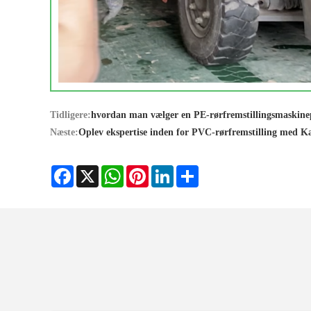
Tidligere:
hvordan man vælger en PE-rørfremstillingsmaskin
Næste:
Oplev ekspertise inden for PVC-rørfremstilling med K
Facebook
X
WhatsApp
Pinterest
LinkedIn
Share