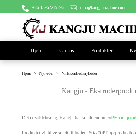
+86-13962219296
info@kangjumachine.com
Hjem
Om os
Produkter
Ny
Hjem
>
Nyheder
>
Virksomhedsnyheder
Kangju - Ekstruderprodu
Det er solskinsdag, Kangju har sendt endnu en
PE rør prod
Produktet vil blive sendt til Indien: 50-200PE rørproduktion