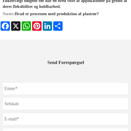
Enkeltvægs bølgede rør har en bred vifte af applikationer på grund af
deres fleksibilitet og holdbarhed.
Næste:
Hvad er processen med produktion af plastrør?
Facebook
X
WhatsApp
Pinterest
LinkedIn
Share
Send Forespørgsel