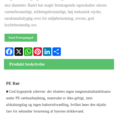
stor diameter. Røret har nogle fremragende egenskaber såsom
varmebestandigt, ældningsbestandigt, høj mekanisk styrke,
modstandsdygtig over for miljøbelastning, revner, god
krybebestandig osv.
Send Forespørgsel
Facebook
X
WhatsApp
Pinterest
LinkedIn
Share
Produkt beskrivelse
PE Rør
■ God hygiejnisk ydeevne: der tilsættes ingen tungmetalsaltstabilisator
under PE-rørbearbejdning, materialet er ikke-giftigt, intet
afskalningslag og ingen bakterieforædling, hvilket løser den skjulte
fare for sekundær forurening af byernes drikkevand.