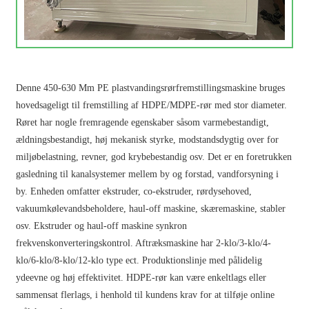
Denne 450-630 Mm PE plastvandingsrørfremstillingsmaskine bruges
hovedsageligt til fremstilling af HDPE/MDPE-rør med stor diameter.
Røret har nogle fremragende egenskaber såsom varmebestandigt,
ældningsbestandigt, høj mekanisk styrke, modstandsdygtig over for
miljøbelastning, revner, god krybebestandig osv. Det er en foretrukken
gasledning til kanalsystemer mellem by og forstad, vandforsyning i
by. Enheden omfatter ekstruder, co-ekstruder, rørdysehoved,
vakuumkølevandsbeholdere, haul-off maskine, skæremaskine, stabler
osv. Ekstruder og haul-off maskine synkron
frekvenskonverteringskontrol. Aftræksmaskine har 2-klo/3-klo/4-
klo/6-klo/8-klo/12-klo type ect. Produktionslinje med pålidelig
ydeevne og høj effektivitet. HDPE-rør kan være enkeltlags eller
sammensat flerlags, i henhold til kundens krav for at tilføje online