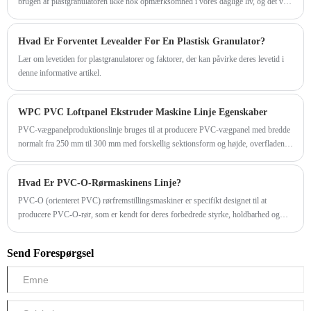
brugen af plastgranulatoren ikke nok opmærksomhed i vores daglige liv, og det vil
også forårsage nogle unødvendige problemer. Følgende punkter skal huskes.
Hvad Er Forventet Levealder For En Plastisk Granulator?
Lær om levetiden for plastgranulatorer og faktorer, der kan påvirke deres levetid i
denne informative artikel.
WPC PVC Loftpanel Ekstruder Maskine Linje Egenskaber
PVC-vægpanelproduktionslinje bruges til at producere PVC-vægpanel med bredde
normalt fra 250 mm til 300 mm med forskellig sektionsform og højde, overfladen af
​​PVC-loftpanelet kan behandles dobbelt ved varmstempling eller ved laminering,
som kan lave marmor , trædesign på overfladen af ​​produktet.
Hvad Er PVC-O-Rørmaskinens Linje?
PVC-O (orienteret PVC) rørfremstillingsmaskiner er specifikt designet til at
producere PVC-O-rør, som er kendt for deres forbedrede styrke, holdbarhed og
modstand mod påvirkning og tryk. PVC-O-rør er vidt brugt i forskellige
anvendelser, herunder vandforsyning, kunstvanding og underjordiske rørsystemer.
Send Forespørgsel
Her findes de vigtigste komponenter, der typisk findes i en PVC-O-rørmaskine: