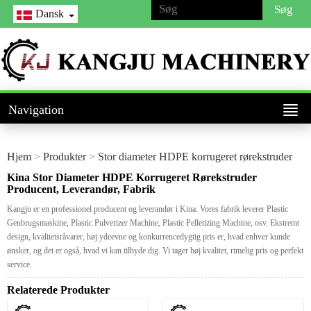
Dansk
Navigation
Hjem
>
Produkter
>
Stor diameter HDPE korrugeret rørekstruder
Kina Stor Diameter HDPE Korrugeret Rørekstruder
Producent, Leverandør, Fabrik
Kangju er en professionel producent og leverandør i Kina. Vores fabrik leverer Plastic
Genbrugsmaskine, Plastic Pulverizer Machine, Plastic Pelletizing Machine, osv. Ekstremt
design, kvalitetsråvarer, høj ydeevne og konkurrencedygtig pris er, hvad enhver kunde
ønsker, og det er også, hvad vi kan tilbyde dig. Vi tager høj kvalitet, rimelig pris og perfekt
service.
Relaterede Produkter