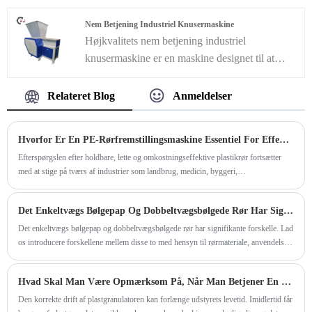
produktion af PVC-loftpaneler. Med sin
præcisionsteknik og den avancerede teknologi
Nem Betjening Industriel Knusermaskine
sikrer denne maskine ensartet kvalitet og hurtig
Højkvalitets nem betjening industriel
produktion af PVC-loftpaneler, der opfylder
knusermaskine er en maskine designet til at
kravene fra moderne bygge- og
knuse eller reducere størrelsen af ​​forskellige
indretningsindustrier. PVC-
materialer, såsom sten, malme, mineraler eller
Relateret Blog
Anmeldelser
loftspanelproduktionsmaskinen er bygget med
industrielt affald. Det bruges typisk i industrier
holdbarhed og pålidelighed i tankerne, hvilket
som minedrift, byggeri, genbrug og fremstilling,
Hvorfor Er En PE-Rørfremstillingsmaskine Essentiel For Effektiv Fremstilling Af Plastrør
sikrer en langvarig investering for din
hvor store mængder materialer skal behandles
virksomhed.
Efterspørgslen efter holdbare, lette og omkostningseffektive plastikrør fortsætter
effektivt. Fokus for en let betjening industriel
med at stige på tværs af industrier som landbrug, medicin, byggeri,
knusermaskine er at give en brugervenlig
telekommunikation og vandforsyning. En højtydende PE Tube Making Machine
grænseflade og forenklet betjening for
Line spiller en afgørende rolle i moderne fremstilling ved at gøre det muligt for
Det Enkeltvægs Bølgepap Og Dobbeltvægsbølgede Rør Har Signifikante Forskelle.
virksomheder at producere præcisionspolyethylenrør effektivt og konsekvent.
operatører.
Det enkeltvægs bølgepap og dobbeltvægsbølgede rør har signifikante forskelle. Lad
os introducere forskellene mellem disse to med hensyn til rørmateriale, anvendelse
og ydeevne.
Hvad Skal Man Være Opmærksom På, Når Man Betjener En Plastgranulator?
Den korrekte drift af plastgranulatoren kan forlænge udstyrets levetid. Imidlertid får