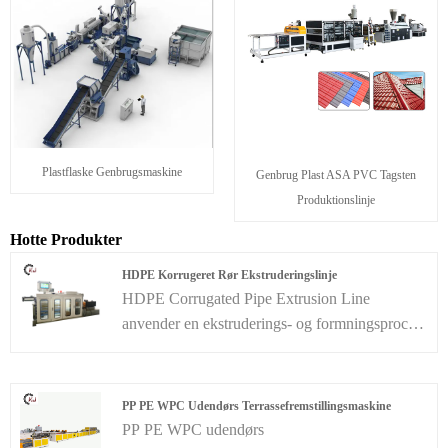
Plastflaske Genbrugsmaskine
Genbrug Plast ASA PVC Tagsten
Produktionslinje
Hotte Produkter
HDPE Korrugeret Rør Ekstruderingslinje
HDPE Corrugated Pipe Extrusion Line
anvender en ekstruderings- og formningsproces,
der tilbyder pålidelig kvalitet og høj effektivitet.
Dobbeltvægget korrugeret rør, med dets
overlegne vægstrukturdesign, skiller sig ud
PP PE WPC Udendørs Terrassefremstillingsmaskine
blandt andre plastrørmuligheder. Dens lette
PP PE WPC udendørs