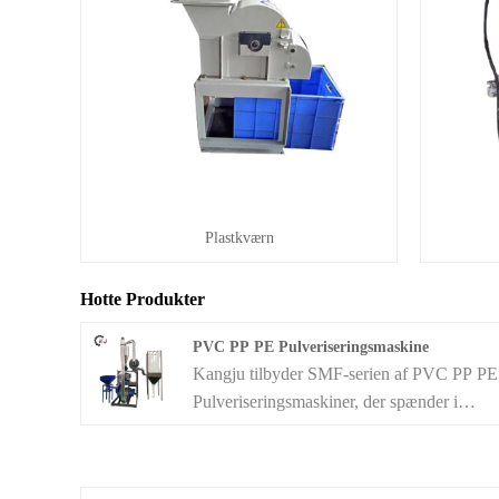
Plastkværn
Hotte Produkter
PVC PP PE Pulveriseringsmaskine
Kangju tilbyder SMF-serien af ​​PVC PP PE
Pulveriseringsmaskiner, der spænder i
diameter fra 300 til 800 mm. Disse
pulverisatorer er designet til højhastigheds,
præcis slibning af mellemhårde, slagfaste