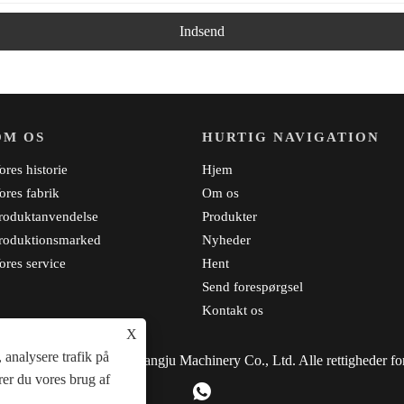
Indsend
OM OS
HURTIG NAVIGATION
ores historie
Hjem
ores fabrik
Om os
roduktanvendelse
Produkter
roduktionsmarked
Nyheder
ores service
Hent
Send forespørgsel
Kontakt os
X
 analysere trafik på
 © 2023 Zhangjiagang Kangju Machinery Co., Ltd. Alle rettigheder fo
rer du vores brug af