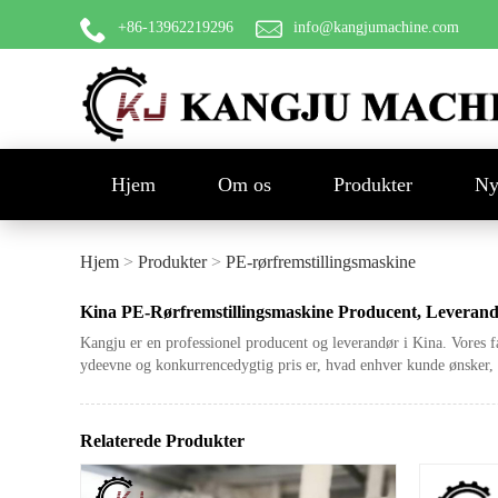
+86-13962219296
info@kangjumachine.com
Hjem
Om os
Produkter
Ny
Hjem
>
Produkter
>
PE-rørfremstillingsmaskine
Kina PE-Rørfremstillingsmaskine Producent, Leverand
Kangju er en professionel producent og leverandør i Kina. Vores fa
ydeevne og konkurrencedygtig pris er, hvad enhver kunde ønsker, og
Relaterede Produkter