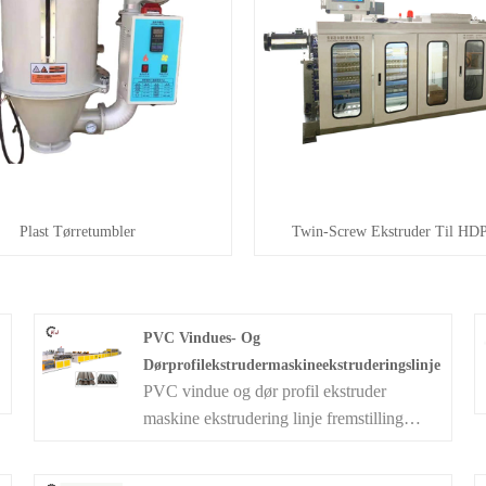
Plast Tørretumbler
Twin-Screw Ekstruder Til HD
PVC Vindues- Og
Dørprofilekstrudermaskineekstruderingslinje
PVC vindue og dør profil ekstruder
maskine ekstrudering linje fremstilling
maskine PVC vindue profil maskine Denne
linje bruges til at producere PVC vindue