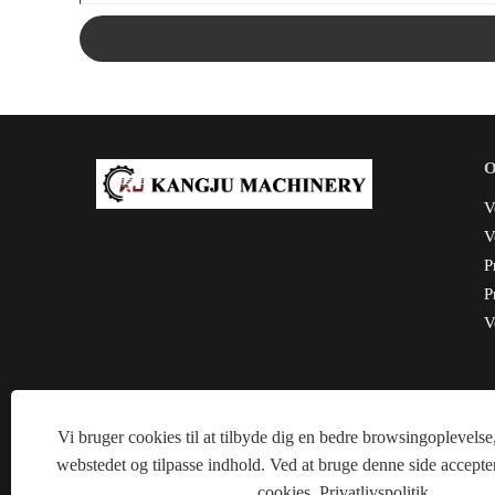
V
V
P
P
V
Vi bruger cookies til at tilbyde dig en bedre browsingoplevelse,
Copyright
webstedet og tilpasse indhold. Ved at bruge denne side accepte
cookies.
Privatlivspolitik