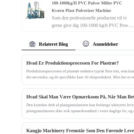
100-1000kg/h PVC Pulver Miller PVC
og sprøde materialer. Materialet, der skal
Kværn Plast Pulverizer Machine
pulveriseres, føres gennem midten af ​​en
Som den professionelle producent vil vi
vertikalt monteret, stationær slibeskive, der
gerne give dig 100-1000 kg/h PVC Powde
roterer koncentrisk med en identisk
Miller PVC Grinder Plastic Pulverizer
størrelse, roterende højhastighedsskive.
Machine.
Efterhånden som centrifugalkraften driver
Relateret Blog
Anmeldelser
materialet gennem formalingszonen,
opsamles det resulterende pulver effektivt
Hvad Er Produktionsprocessen For Plastrør?
af et blæser- og cyklonsystem. Afhængigt
af specifikke behov kan disse maskiner
​Produktionsprocessen af ​​plastrør omfatter typisk flere trin, som kan
der anvendes, og de specifikke krav til slutproduktet. Men her er e
udstyres med enten slibeskiver i ét stykke
produktionsprocessen for plastrør:
eller segmenterede slibeskiver.
Hvad Skal Man Være Opmærksom På, Når Man Betje
Den korrekte drift af plastgranulatoren kan forlænge udstyrets levet
plastgranulatoren ikke nok opmærksomhed i vores daglige liv, og d
unødvendige problemer. Følgende punkter skal huskes.