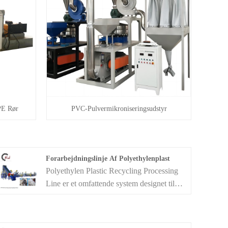
PE Rør
PVC-Pulvermikroniseringsudstyr
Forarbejdningslinje Af Polyethylenplast
Polyethylen Plastic Recycling Processing
Line er et omfattende system designet til
effektivt at genvinde og omdanne affald af
polyethylenplast til genanvendelige
materialer. Denne genbrugslinje