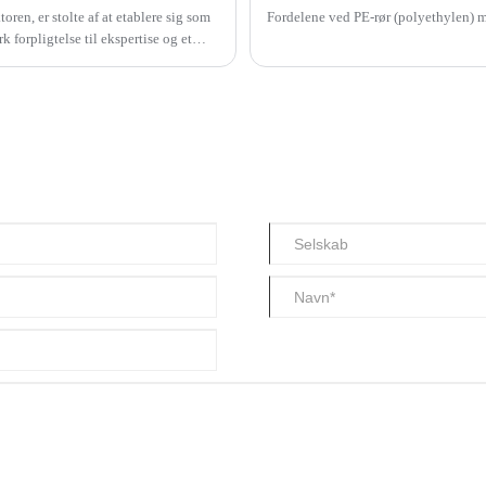
ren, er stolte af at etablere sig som
Fordelene ved PE-rør (polyethylen) m
 forpligtelse til ekspertise og et
 Kangju Machinerys PE-
en kvalitet, effektivitet og