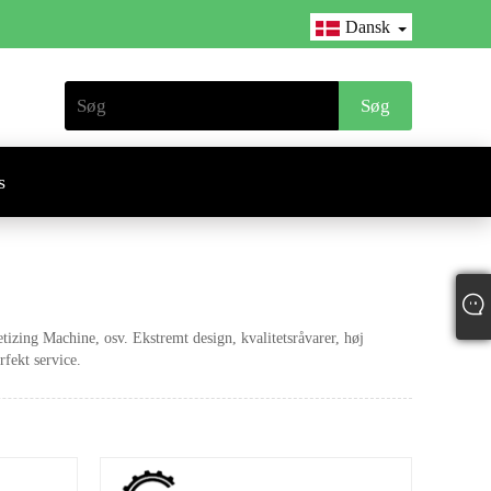
Dansk
s
tizing Machine, osv. Ekstremt design, kvalitetsråvarer, høj
rfekt service.