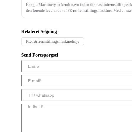
Kangju Machinery, et kendt navn inden for maskinfremstillingssekto
den førende leverandør af PE-rørfremstillingsmaskiner. Med en stærk
fokus på at imødekomme markedets skiftende behov, omdefinerer
rørfremstillingsmaskiner industristandarderne og tilbyder uovertruff
pålidelighed.
Relateret Søgning
PE-rørfremstillingsmaskinelinje
Send Forespørgsel