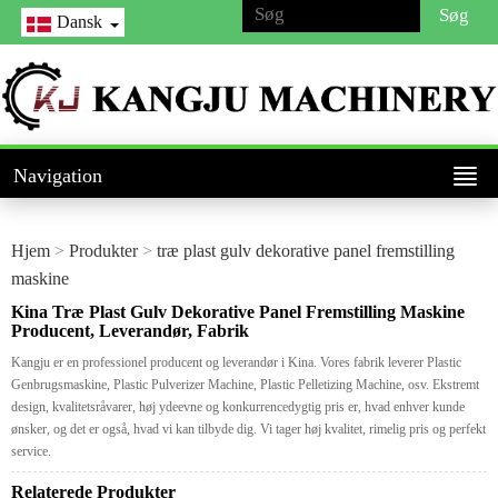
Dansk
Navigation
Hjem
>
Produkter
>
træ plast gulv dekorative panel fremstilling
maskine
Kina Træ Plast Gulv Dekorative Panel Fremstilling Maskine
Producent, Leverandør, Fabrik
Kangju er en professionel producent og leverandør i Kina. Vores fabrik leverer Plastic
Genbrugsmaskine, Plastic Pulverizer Machine, Plastic Pelletizing Machine, osv. Ekstremt
design, kvalitetsråvarer, høj ydeevne og konkurrencedygtig pris er, hvad enhver kunde
ønsker, og det er også, hvad vi kan tilbyde dig. Vi tager høj kvalitet, rimelig pris og perfekt
service.
Relaterede Produkter