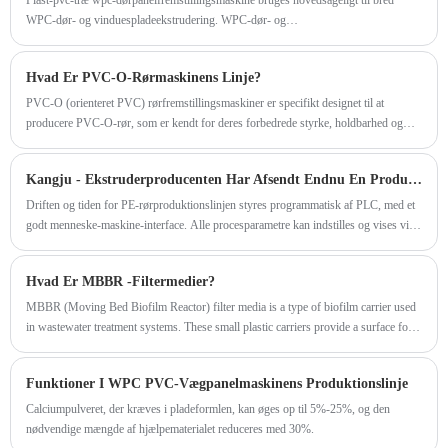
Plast-pvc-træ wpc-dørpanelfremstillingsmaskine bruges hovedsageligt til bred
tilslutningsmuligheder, tilbehørsinstallation og
WPC-dør- og vinduespladeekstrudering. WPC-dør- og
pålidelige kvalitet, har fundet udbredt brug i
vinduespladeproduktionslinje omfatter følgende hoveddele: konisk
forskellige applikationer og erstatter ofte
dobbeltskrueekstruder, vakuumformningsbord, spary køletank,
Hvad Er PVC-O-Rørmaskinens Linje?
traditionelle beton- og jernrør.
bordafhentningsmaskine, brætskæremaskine, brætstabler.
PVC-O (orienteret PVC) rørfremstillingsmaskiner er specifikt designet til at
producere PVC-O-rør, som er kendt for deres forbedrede styrke, holdbarhed og
modstand mod påvirkning og tryk. PVC-O-rør er vidt brugt i forskellige
anvendelser, herunder vandforsyning, kunstvanding og underjordiske rørsystemer.
Kangju - Ekstruderproducenten Har Afsendt Endnu En Produktionslinje På 50-200 PE-Rør I Dag
Her findes de vigtigste komponenter, der typisk findes i en PVC-O-rørmaskine:
Driften og tiden for PE-rørproduktionslinjen styres programmatisk af PLC, med et
godt menneske-maskine-interface. Alle procesparametre kan indstilles og vises via
en berøringsskærm. En dedikeret ekstruder til mærkning af linjer kan samles til at
producere rør med farvede markeringer, der opfylder nationale standarder.
Hvad Er MBBR -filtermedier?
MBBR (Moving Bed Biofilm Reactor) filter media is a type of biofilm carrier used
in wastewater treatment systems. These small plastic carriers provide a surface for
the growth of beneficial microorganisms that break down organic matter and
pollutants in wastewater. The MBBR process involves the movement of these
Funktioner I WPC PVC-Vægpanelmaskinens Produktionslinje
carriers within the reactor, allowing for a highly efficient treatment of wastewater.
Calciumpulveret, der kræves i pladeformlen, kan øges op til 5%-25%, og den
nødvendige mængde af hjælpematerialet reduceres med 30%.